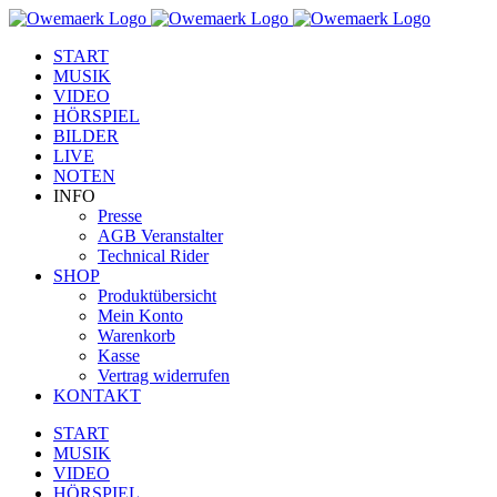
Zum
Facebook
YouTube
Instagram
Inhalt
START
springen
MUSIK
VIDEO
HÖRSPIEL
BILDER
LIVE
NOTEN
INFO
Presse
AGB Veranstalter
Technical Rider
SHOP
Produktübersicht
Mein Konto
Warenkorb
Kasse
Vertrag widerrufen
KONTAKT
START
MUSIK
VIDEO
HÖRSPIEL