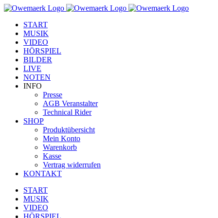
Zum
Facebook
YouTube
Instagram
Inhalt
START
springen
MUSIK
VIDEO
HÖRSPIEL
BILDER
LIVE
NOTEN
INFO
Presse
AGB Veranstalter
Technical Rider
SHOP
Produktübersicht
Mein Konto
Warenkorb
Kasse
Vertrag widerrufen
KONTAKT
START
MUSIK
VIDEO
HÖRSPIEL