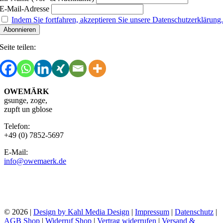
E-Mail-Adresse
Indem Sie fortfahren, akzeptieren Sie unsere Datenschutzerklärung
Seite teilen:
OWEMÄRK
gsunge, zoge,
zupft un gblose
Telefon:
+49 (0) 7852-5697
E-Mail:
info@owemaerk.de
©
2026 |
Design by Kahl Media Design
|
Impressum
|
Datenschutz
|
AGB Shop
|
Widerruf Shop
|
Vertrag widerrufen
|
Versand &