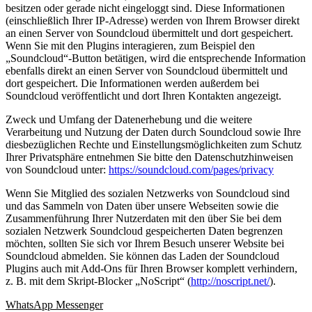
besitzen oder gerade nicht eingeloggt sind. Diese Informationen
(einschließlich Ihrer IP-Adresse) werden von Ihrem Browser direkt
an einen Server von Soundcloud übermittelt und dort gespeichert.
Wenn Sie mit den Plugins interagieren, zum Beispiel den
„Soundcloud“-Button betätigen, wird die entsprechende Information
ebenfalls direkt an einen Server von Soundcloud übermittelt und
dort gespeichert. Die Informationen werden außerdem bei
Soundcloud veröffentlicht und dort Ihren Kontakten angezeigt.
Zweck und Umfang der Datenerhebung und die weitere
Verarbeitung und Nutzung der Daten durch Soundcloud sowie Ihre
diesbezüglichen Rechte und Einstellungsmöglichkeiten zum Schutz
Ihrer Privatsphäre entnehmen Sie bitte den Datenschutzhinweisen
von Soundcloud unter:
https://soundcloud.com/pages/privacy
Wenn Sie Mitglied des sozialen Netzwerks von Soundcloud sind
und das Sammeln von Daten über unsere Webseiten sowie die
Zusammenführung Ihrer Nutzerdaten mit den über Sie bei dem
sozialen Netzwerk Soundcloud gespeicherten Daten begrenzen
möchten, sollten Sie sich vor Ihrem Besuch unserer Website bei
Soundcloud abmelden. Sie können das Laden der Soundcloud
Plugins auch mit Add-Ons für Ihren Browser komplett verhindern,
z. B. mit dem Skript-Blocker „NoScript“ (
http://noscript.net/
).
WhatsApp Messenger