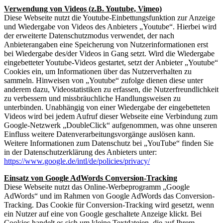
Verwendung von Videos (z.B. Youtube, Vimeo)
Diese Webseite nutzt die Youtube-Einbettungsfunktion zur Anzeige
und Wiedergabe von Videos des Anbieters „Youtube“. Hierbei wird
der erweiterte Datenschutzmodus verwendet, der nach
Anbieterangaben eine Speicherung von Nutzerinformationen erst
bei Wiedergabe des/der Videos in Gang setzt. Wird die Wiedergabe
eingebetteter Youtube-Videos gestartet, setzt der Anbieter „Youtube“
Cookies ein, um Informationen über das Nutzerverhalten zu
sammeln. Hinweisen von „Youtube“ zufolge dienen diese unter
anderem dazu, Videostatistiken zu erfassen, die Nutzerfreundlichkeit
zu verbessern und missbräuchliche Handlungsweisen zu
unterbinden. Unabhängig von einer Wiedergabe der eingebetteten
Videos wird bei jedem Aufruf dieser Webseite eine Verbindung zum
Google-Netzwerk „DoubleClick“ aufgenommen, was ohne unseren
Einfluss weitere Datenverarbeitungsvorgänge auslösen kann.
Weitere Informationen zum Datenschutz bei „YouTube“ finden Sie
in der Datenschutzerklärung des Anbieters unter:
https://www.google.de/intl/de/policies/privacy/
Einsatz von Google AdWords Conversion-Tracking
Diese Webseite nutzt das Online-Werbeprogramm „Google
AdWords“ und im Rahmen von Google AdWords das Conversion-
Tracking. Das Cookie für Conversion-Tracking wird gesetzt, wenn
ein Nutzer auf eine von Google geschaltete Anzeige klickt. Bei
Cookies handelt es sich um kleine Textdateien, die auf Ihrem