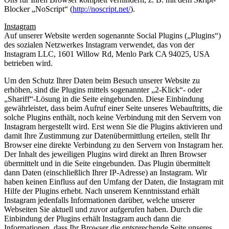
Blocker „NoScript“ (
http://noscript.net/
).
Instagram
Auf unserer Website werden sogenannte Social Plugins („Plugins“)
des sozialen Netzwerkes Instagram verwendet, das von der
Instagram LLC, 1601 Willow Rd, Menlo Park CA 94025, USA
betrieben wird.
Um den Schutz Ihrer Daten beim Besuch unserer Website zu
erhöhen, sind die Plugins mittels sogenannter „2-Klick“- oder
„Shariff“-Lösung in die Seite eingebunden. Diese Einbindung
gewährleistet, dass beim Aufruf einer Seite unseres Webauftritts, die
solche Plugins enthält, noch keine Verbindung mit den Servern von
Instagram hergestellt wird. Erst wenn Sie die Plugins aktivieren und
damit Ihre Zustimmung zur Datenübermittlung erteilen, stellt Ihr
Browser eine direkte Verbindung zu den Servern von Instagram her.
Der Inhalt des jeweiligen Plugins wird direkt an Ihren Browser
übermittelt und in die Seite eingebunden. Das Plugin übermittelt
dann Daten (einschließlich Ihrer IP-Adresse) an Instagram. Wir
haben keinen Einfluss auf den Umfang der Daten, die Instagram mit
Hilfe der Plugins erhebt. Nach unserem Kenntnisstand erhält
Instagram jedenfalls Informationen darüber, welche unserer
Webseiten Sie aktuell und zuvor aufgerufen haben. Durch die
Einbindung der Plugins erhält Instagram auch dann die
Informationen, dass Ihr Browser die entsprechende Seite unseres