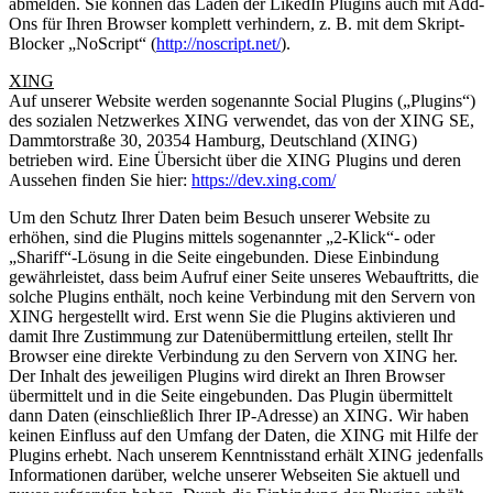
abmelden. Sie können das Laden der LikedIn Plugins auch mit Add-
Ons für Ihren Browser komplett verhindern, z. B. mit dem Skript-
Blocker „NoScript“ (
http://noscript.net/
).
XING
Auf unserer Website werden sogenannte Social Plugins („Plugins“)
des sozialen Netzwerkes XING verwendet, das von der XING SE,
Dammtorstraße 30, 20354 Hamburg, Deutschland (XING)
betrieben wird. Eine Übersicht über die XING Plugins und deren
Aussehen finden Sie hier:
https://dev.xing.com/
Um den Schutz Ihrer Daten beim Besuch unserer Website zu
erhöhen, sind die Plugins mittels sogenannter „2-Klick“- oder
„Shariff“-Lösung in die Seite eingebunden. Diese Einbindung
gewährleistet, dass beim Aufruf einer Seite unseres Webauftritts, die
solche Plugins enthält, noch keine Verbindung mit den Servern von
XING hergestellt wird. Erst wenn Sie die Plugins aktivieren und
damit Ihre Zustimmung zur Datenübermittlung erteilen, stellt Ihr
Browser eine direkte Verbindung zu den Servern von XING her.
Der Inhalt des jeweiligen Plugins wird direkt an Ihren Browser
übermittelt und in die Seite eingebunden. Das Plugin übermittelt
dann Daten (einschließlich Ihrer IP-Adresse) an XING. Wir haben
keinen Einfluss auf den Umfang der Daten, die XING mit Hilfe der
Plugins erhebt. Nach unserem Kenntnisstand erhält XING jedenfalls
Informationen darüber, welche unserer Webseiten Sie aktuell und