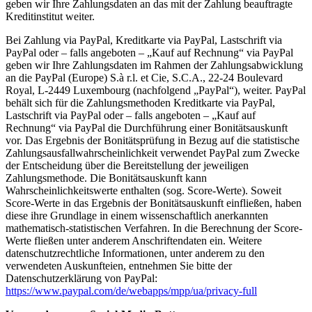
geben wir Ihre Zahlungsdaten an das mit der Zahlung beauftragte
Kreditinstitut weiter.
Bei Zahlung via PayPal, Kreditkarte via PayPal, Lastschrift via
PayPal oder – falls angeboten – „Kauf auf Rechnung“ via PayPal
geben wir Ihre Zahlungsdaten im Rahmen der Zahlungsabwicklung
an die PayPal (Europe) S.à r.l. et Cie, S.C.A., 22-24 Boulevard
Royal, L-2449 Luxembourg (nachfolgend „PayPal“), weiter. PayPal
behält sich für die Zahlungsmethoden Kreditkarte via PayPal,
Lastschrift via PayPal oder – falls angeboten – „Kauf auf
Rechnung“ via PayPal die Durchführung einer Bonitätsauskunft
vor. Das Ergebnis der Bonitätsprüfung in Bezug auf die statistische
Zahlungsausfallwahrscheinlichkeit verwendet PayPal zum Zwecke
der Entscheidung über die Bereitstellung der jeweiligen
Zahlungsmethode. Die Bonitätsauskunft kann
Wahrscheinlichkeitswerte enthalten (sog. Score-Werte). Soweit
Score-Werte in das Ergebnis der Bonitätsauskunft einfließen, haben
diese ihre Grundlage in einem wissenschaftlich anerkannten
mathematisch-statistischen Verfahren. In die Berechnung der Score-
Werte fließen unter anderem Anschriftendaten ein. Weitere
datenschutzrechtliche Informationen, unter anderem zu den
verwendeten Auskunfteien, entnehmen Sie bitte der
Datenschutzerklärung von PayPal:
https://www.paypal.com/de/webapps/mpp/ua/privacy-full