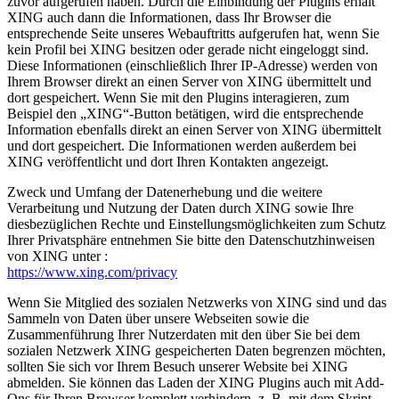
zuvor aufgerufen haben. Durch die Einbindung der Plugins erhält
XING auch dann die Informationen, dass Ihr Browser die
entsprechende Seite unseres Webauftritts aufgerufen hat, wenn Sie
kein Profil bei XING besitzen oder gerade nicht eingeloggt sind.
Diese Informationen (einschließlich Ihrer IP-Adresse) werden von
Ihrem Browser direkt an einen Server von XING übermittelt und
dort gespeichert. Wenn Sie mit den Plugins interagieren, zum
Beispiel den „XING“-Button betätigen, wird die entsprechende
Information ebenfalls direkt an einen Server von XING übermittelt
und dort gespeichert. Die Informationen werden außerdem bei
XING veröffentlicht und dort Ihren Kontakten angezeigt.
Zweck und Umfang der Datenerhebung und die weitere
Verarbeitung und Nutzung der Daten durch XING sowie Ihre
diesbezüglichen Rechte und Einstellungsmöglichkeiten zum Schutz
Ihrer Privatsphäre entnehmen Sie bitte den Datenschutzhinweisen
von XING unter :
https://www.xing.com/privacy
Wenn Sie Mitglied des sozialen Netzwerks von XING sind und das
Sammeln von Daten über unsere Webseiten sowie die
Zusammenführung Ihrer Nutzerdaten mit den über Sie bei dem
sozialen Netzwerk XING gespeicherten Daten begrenzen möchten,
sollten Sie sich vor Ihrem Besuch unserer Website bei XING
abmelden. Sie können das Laden der XING Plugins auch mit Add-
Ons für Ihren Browser komplett verhindern, z. B. mit dem Skript-