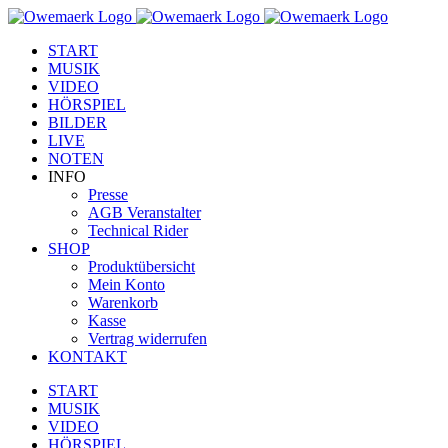
Zum
Facebook
YouTube
Instagram
Inhalt
START
springen
MUSIK
VIDEO
HÖRSPIEL
BILDER
LIVE
NOTEN
INFO
Presse
AGB Veranstalter
Technical Rider
SHOP
Produktübersicht
Mein Konto
Warenkorb
Kasse
Vertrag widerrufen
KONTAKT
START
MUSIK
VIDEO
HÖRSPIEL