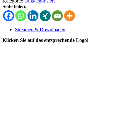
Kategorie:
Unkategorisiert
hätt
Seite teilen:
-
Single
-
MP3
Streamen & Downloaden
File
-
Klicken Sie auf das entsprechende Logo!
Download
Menge