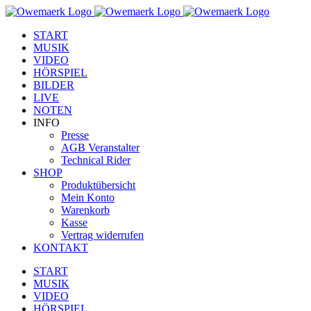
Zum
Facebook
YouTube
Instagram
Inhalt
START
springen
MUSIK
VIDEO
HÖRSPIEL
BILDER
LIVE
NOTEN
INFO
Presse
AGB Veranstalter
Technical Rider
SHOP
Produktübersicht
Mein Konto
Warenkorb
Kasse
Vertrag widerrufen
KONTAKT
START
MUSIK
VIDEO
HÖRSPIEL