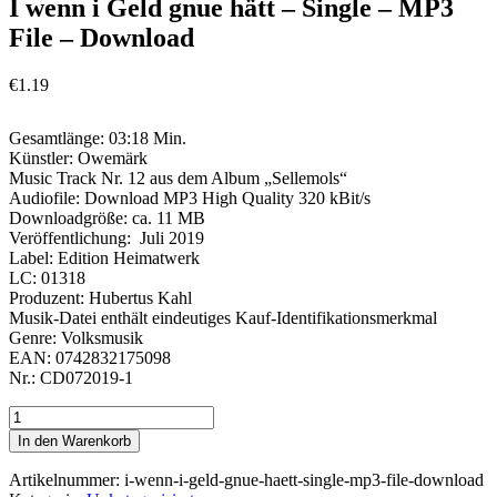
I wenn i Geld gnue hätt – Single – MP3
File – Download
€
1.19
Gesamtlänge: 03:18 Min.
Künstler: Owemärk
Music Track Nr. 12 aus dem Album „Sellemols“
Audiofile: Download MP3 High Quality 320 kBit/s
Downloadgröße: ca. 11 MB
Veröffentlichung: Juli 2019
Label: Edition Heimatwerk
LC: 01318
Produzent: Hubertus Kahl
Musik-Datei enthält eindeutiges Kauf-Identifikationsmerkmal
Genre: Volksmusik
EAN: 0742832175098
Nr.: CD072019-1
I
wenn
In den Warenkorb
i
Geld
Artikelnummer:
i-wenn-i-geld-gnue-haett-single-mp3-file-download
gnue